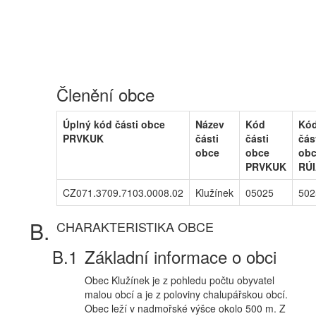
Členění obce
Úplný kód části obce
Název
Kód
Kó
PRVKUK
části
části
čás
obce
obce
ob
PRVKUK
RÚ
CZ071.3709.7103.0008.02
Klužínek
05025
502
CHARAKTERISTIKA OBCE
Základní informace o obci
Obec Klužínek je z pohledu počtu obyvatel
malou obcí a je z poloviny chalupářskou obcí.
Obec leží v nadmořské výšce okolo 500 m. Z