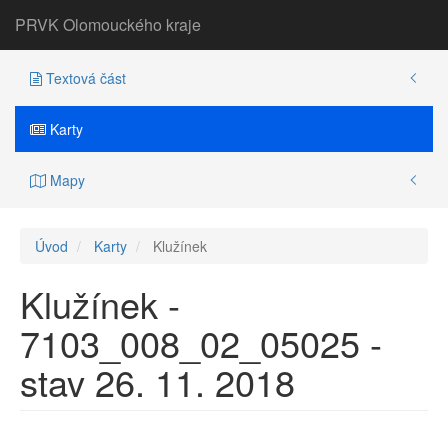
PRVK Olomouckého kraje
Textová část
Karty
Mapy
Úvod
Karty
Klužínek
Klužínek -
7103_008_02_05025 -
stav 26. 11. 2018