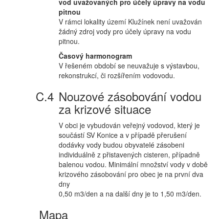
vod uvažovaných pro účely úpravy na vodu
pitnou
V rámci lokality území Klužínek není uvažován
žádný zdroj vody pro účely úpravy na vodu
pitnou.
Časový harmonogram
V řešeném období se neuvažuje s výstavbou,
rekonstrukcí, či rozšířením vodovodu.
Nouzové zásobování vodou
za krizové situace
V obci je vybudován veřejný vodovod, který je
součástí SV Konice a v případě přerušení
dodávky vody budou obyvatelé zásobeni
individuálně z přistavených cisteren, případně
balenou vodou. Minimální množství vody v době
krizového zásobování pro obec je na první dva
dny
0,50 m3/den a na další dny je to 1,50 m3/den.
Mapa