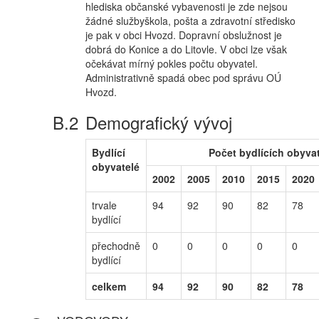
hlediska občanské vybavenosti je zde nejsou
žádné službyškola, pošta a zdravotní středisko
je pak v obci Hvozd. Dopravní obslužnost je
dobrá do Konice a do Litovle. V obci lze však
očekávat mírný pokles počtu obyvatel.
Administrativně spadá obec pod správu OÚ
Hvozd.
Demografický vývoj
Bydlící
Počet bydlících obyvat
obyvatelé
2002
2005
2010
2015
2020
trvale
94
92
90
82
78
bydlící
přechodně
0
0
0
0
0
bydlící
celkem
94
92
90
82
78