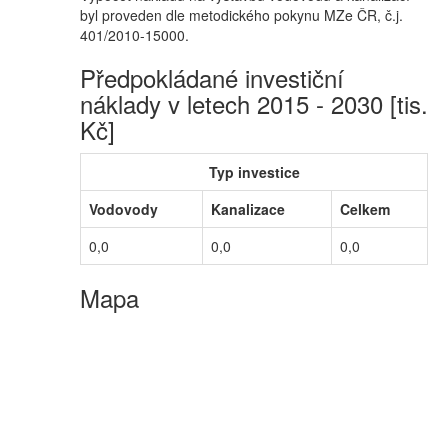
byl proveden dle metodického pokynu MZe ČR, č.j.
401/2010-15000.
Předpokládané investiční
náklady v letech 2015 - 2030 [tis.
Kč]
Typ investice
Vodovody
Kanalizace
Celkem
0,0
0,0
0,0
Mapa