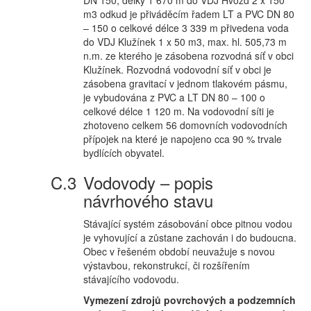
DN 150, délky 1 670 m do VDJ Hvozd 2 x 150
m3 odkud je přiváděcím řadem LT a PVC DN 80
– 150 o celkové délce 3 339 m přivedena voda
do VDJ Klužínek 1 x 50 m3, max. hl. 505,73 m
n.m. ze kterého je zásobena rozvodná síť v obci
Klužínek. Rozvodná vodovodní síť v obci je
zásobena gravitací v jednom tlakovém pásmu,
je vybudována z PVC a LT DN 80 – 100 o
celkové délce 1 120 m. Na vodovodní síti je
zhotoveno celkem 56 domovních vodovodních
přípojek na které je napojeno cca 90 % trvale
bydlících obyvatel.
Vodovody – popis
návrhového stavu
Stávající systém zásobování obce pitnou vodou
je vyhovující a zůstane zachován i do budoucna.
Obec v řešeném období neuvažuje s novou
výstavbou, rekonstrukcí, či rozšířením
stávajícího vodovodu.
Vymezení zdrojů povrchových a podzemních