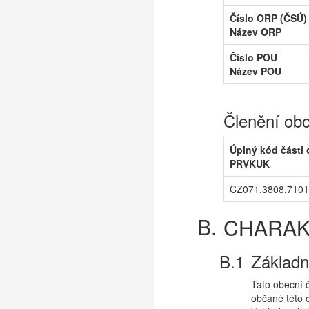
Číslo ORP (ČSÚ)
Název ORP
Číslo POU
Název POU
Členění ob
Úplný kód části
PRVKUK
CZ071.3808.7101
CHARAK
Základn
Tato obecní 
občané této 