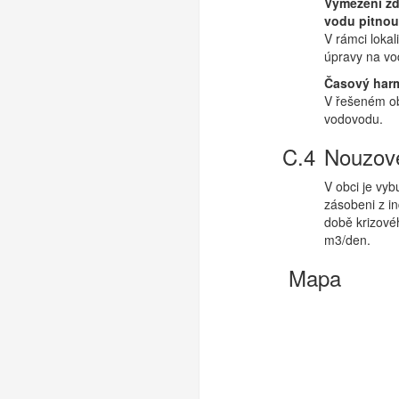
Vymezení zd
vodu pitnou
V rámci loka
úpravy na vo
Časový har
V řešeném ob
vodovodu.
Nouzové
V obci je vy
zásobeni z in
době krizové
m3/den.
Mapa