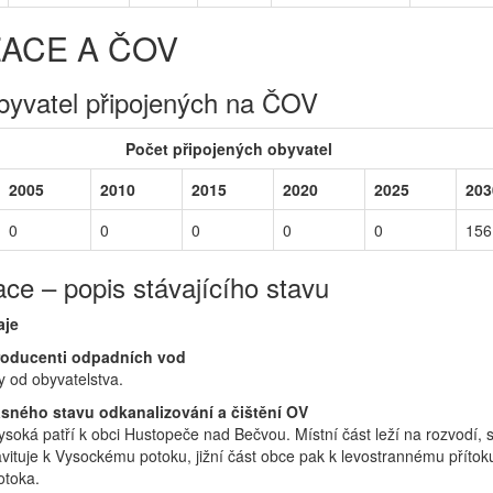
ZACE A ČOV
byvatel připojených na ČOV
Počet připojených obyvatel
2005
2010
2015
2020
2025
203
0
0
0
0
0
156
ace – popis stávajícího stavu
aje
roducenti odpadních vod
 od obyvatelstva.
sného stavu odkanalizování a čištění OV
ysoká patří k obci Hustopeče nad Bečvou. Místní část leží na rozvodí, 
vituje k Vysockému potoku, jižní část obce pak k levostrannému přítok
otoka.