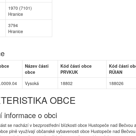
1970 (7101)
Hranice
3794
Hranice
ce
 obce
Název části
Kód části obce
Kód části ob
obce
PRVKUK
RÚIAN
.0009.04
Vysoká
18802
188026
TERISTIKA OBCE
í informace o obci
část se nachází v bezprostřední blízkosti obce Hustopeče nad Bečvou 
obce plně využívají občanské vybavenosti obce Hustopeče nad Bečvou