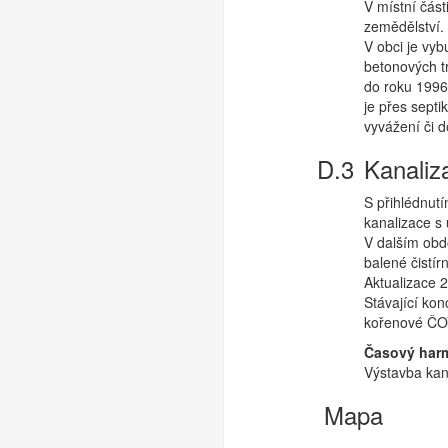
V místní část
zemědělství.
V obci je vyb
betonových t
do roku 1996.
je přes septi
vyvážení či 
Kanaliz
S přihlédnutí
kanalizace s
V dalším obd
balené čistí
Aktualizace 
Stávající ko
kořenové ČOV
Časový har
Výstavba kan
Mapa