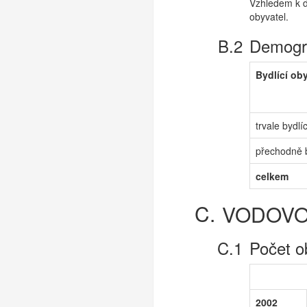
Vzhledem k d
obyvatel.
Demogra
Bydlící ob
trvale bydlíc
přechodně b
celkem
VODOV
Počet o
2002