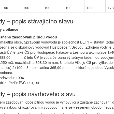
190
190
190
190
182
173
y – popis stávajícího stavu
y z bilance
asného zásobování pitnou vodou
 majetku obce, Správcem vodovodu je společnost BETY – stavby, izola
o. Jedná se o skupinový vodovod Hustopeče n/Bečvou. Zdrojem vody je 
ástí ÚV je také ČS pro Hustopeče, Palačov a Lešnou a akumulace 1x
288,00 m n.m. Z této ÚV je voda čerpána výtlačným řadem do vodoje
250 m3, max.hladina 328,30 m n.m. U tohoto VDJ je ČS pro výtlak do
anice) 2x100 m3,max.hladina 365,90 m n.m., z kterého je obec Vyso
ásobena.
 vodovodu: 1994
ofil hl. řadů: PVC 110, 90
y – popis návrhového stavu
stém zásobování obce pitnou vodou je vyhovující a zůstane zachován i 
výstavbou, či rozšiřováním vodovodní sítě se v řešeném období neuva