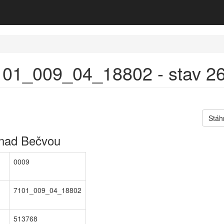
101_009_04_18802 - stav 26
Stáh
nad Bečvou
0009
7101_009_04_18802
513768