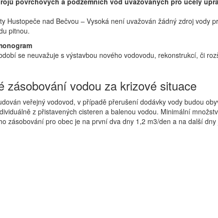
rojů povrchových a podzemních vod uvažovaných pro účely úpr
lity Hustopeče nad Bečvou – Vysoká není uvažován žádný zdroj vody pr
du pitnou.
monogram
dobí se neuvažuje s výstavbou nového vodovodu, rekonstrukcí, či roz
 zásobování vodou za krizové situace
budován veřejný vodovod, v případě přerušení dodávky vody budou oby
dividuálně z přistavených cisteren a balenou vodou. Minimální množstv
ho zásobování pro obec je na první dva dny 1,2 m3/den a na další dny j