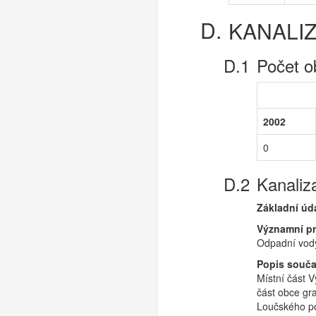
KANALI
Počet o
2002
0
Kanaliz
Základní úd
Významní p
Odpadní vody
Popis souča
Místní část V
část obce gra
Loučského p