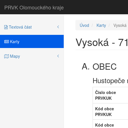
PRVK Olomouckého kraje
Úvod
Karty
Vysoká
Textová část
Vysoká - 7
Karty
Mapy
OBEC
Hustopeče 
Číslo obce
PRVKUK
Kód obce
PRVKUK
Kód obce