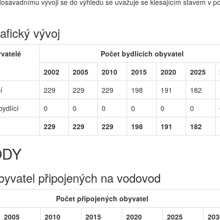
osavadnímu vývoji se do výhledu se uvažuje se klesajícím stavem v p
fický vývoj
yvatelé
Počet bydlících obyvatel
2002
2005
2010
2015
2020
2025
í
229
229
229
198
191
182
ydlící
0
0
0
0
0
0
229
229
229
198
191
182
ODY
byvatel připojených na vodovod
Počet připojených obyvatel
2005
2010
2015
2020
2025
203