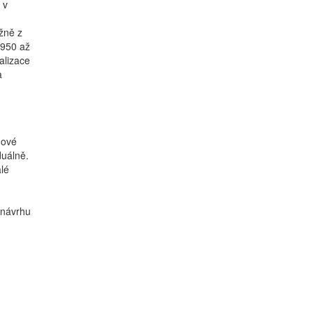
 v
žně z
1950 až
alizace
a
nové
duálně.
lé
 návrhu