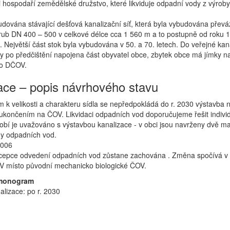
i hospodaří zemědělské družstvo, které likviduje odpadní vody z výroby
udována stávající dešťová kanalizační síť, která byla vybudována převá
rub DN 400 – 500 v celkové délce cca 1 560 m a to postupně od roku 
 Největší část stok byla vybudována v 50. a 70. letech. Do veřejné kan
ky po předčištění napojena část obyvatel obce, zbytek obce má jímky n
do DČOV.
ace – popis návrhového stavu
m k velikosti a charakteru sídla se nepředpokládá do r. 2030 výstavba 
 ukončením na ČOV. Likvidaci odpadních vod doporučujeme řešit indivi
obí je uvažováno s výstavbou kanalizace - v obci jsou navrženy dvě ma
rny odpadních vod.
2006
ncepce odvedení odpadních vod zůstane zachována . Změna spočívá v
 místo původní mechanicko biologické ČOV.
monogram
alizace: po r. 2030