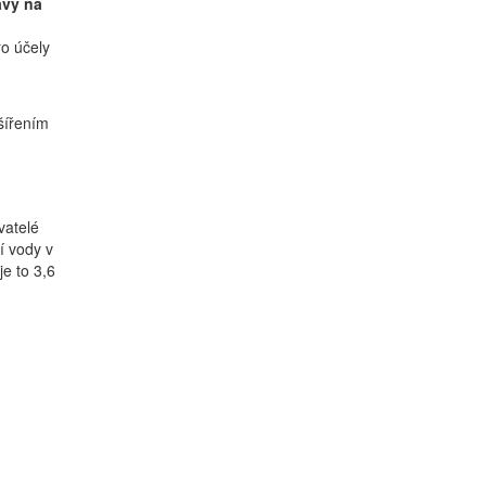
avy na
o účely
šířením
vatelé
í vody v
e to 3,6