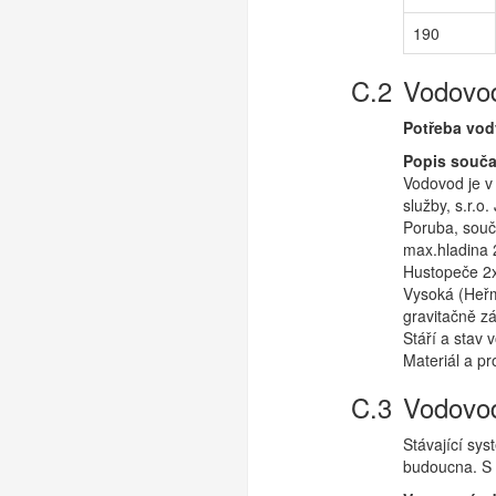
190
Vodovod
Potřeba vod
Popis souč
Vodovod je v
služby, s.r.
Poruba, souč
max.hladina 
Hustopeče 2x
Vysoká (Heřm
gravitačně z
Stáří a stav
Materiál a pr
Vodovod
Stávající sy
budoucna. S 