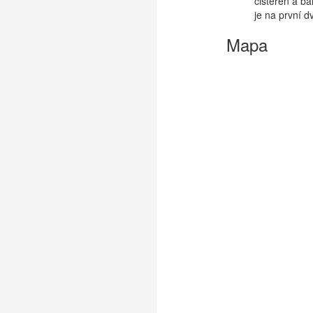
cisteren a b
je na první d
Mapa