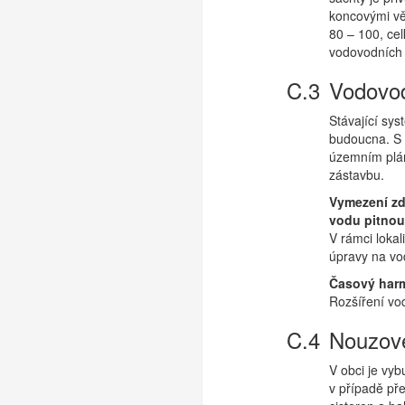
koncovými vě
80 – 100, ce
vodovodních p
Vodovod
Stávající sy
budoucna. S 
územním plán
zástavbu.
Vymezení zd
vodu pitnou
V rámci loka
úpravy na vo
Časový har
Rozšíření vod
Nouzové
V obci je vy
v případě př