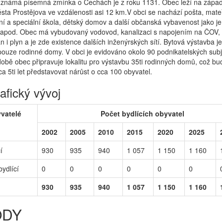
 známá písemná zmínka o Čechách je z roku 1131. Obec leží na zápa
sta Prostějova ve vzdálenosti asi 12 km.V obci se nachází pošta, mate
ní a speciální škola, dětský domov a další občanská vybavenost jako je
í apod. Obec má vybudovaný vodovod, kanalizaci s napojením na ČOV,
i plyn a je zde existence dalších inženýrských sítí. Bytová výstavba je
 pouze rodinné domy. V obci je evidováno okolo 90 podnikatelských subj
obě obec připravuje lokalitu pro výstavbu 35ti rodinných domů, což bu
ca 5ti let představovat nárůst o cca 100 obyvatel.
fický vývoj
yvatelé
Počet bydlících obyvatel
2002
2005
2010
2015
2020
2025
í
930
935
940
1 057
1 150
1 160
ydlící
0
0
0
0
0
0
930
935
940
1 057
1 150
1 160
ODY