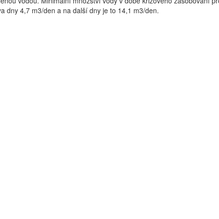
alenou vodou. Minimální množství vody v době krizového zásobování p
va dny 4,7 m3/den a na další dny je to 14,1 m3/den.