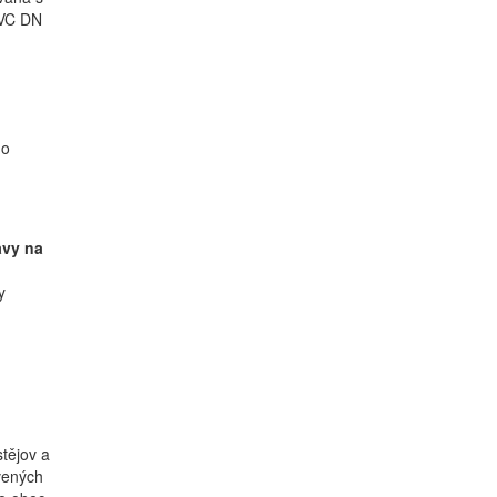
PVC DN
do
avy na
y
tějov a
vených