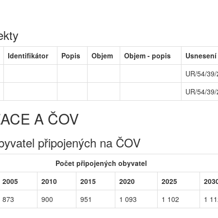
ekty
Identifikátor
Popis
Objem
Objem - popis
Usnesení
UR/54/39/
UR/54/39/
ZACE A ČOV
byvatel připojených na ČOV
Počet připojených obyvatel
2005
2010
2015
2020
2025
203
873
900
951
1 093
1 102
1 11