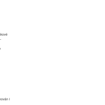
škové
–
o
hován i