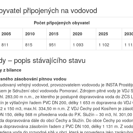
byvatel připojených na vodovod
Počet připojených obyvatel
2005
2010
2015
2020
2025
203
811
815
951
1 093
1 102
1 11
y – popis stávajícího stavu
y z bilance
asného zásobování pitnou vodou
dovaný veřejný vodovod, provozovatelem vodovodu je INSTA Prostěj
tníkem je Sdružení obcí vodovodu Pomoraví. Zdrojem pitné vody je VDJ S
l. 283,00 m n.m., ze kterého je postupně dopravována voda do ZČS L
ín je výtlačným řadem PVC DN 200, délky 1 653 m dopravena do VDJ
2 x 150 m3, max.hl. 334,50 m n.m. Z VDJ Čechy pod Kosířem je zás
 150, délky 568 m přivedena voda do P.K. Služín – 30 m3, hl. 301,00
oda dopravována dále do obcí Čechy a Služín. Do obce Čechy po vod
da dopravována zásobním řadem z PVC DN 100, délky 1 131 m. Z vod
ivedena voda do rozvodné sítě v obci, která je provedena jako zaokruh