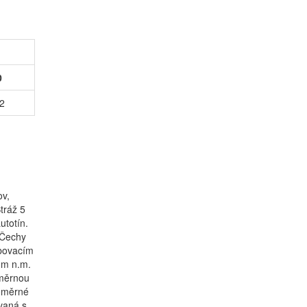
0
2
ov,
tráž 5
utotín.
 Čechy
obovacím
 m n.m.
oměrnou
oměrné
ovaná s