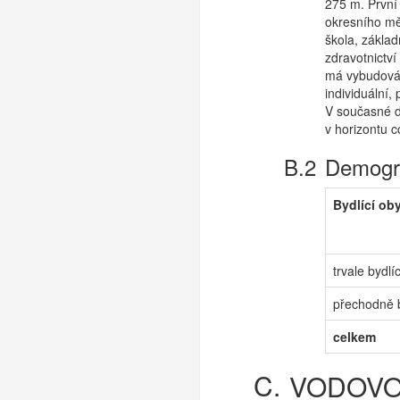
275 m. První
okresního mě
škola, základ
zdravotnictv
má vybudován 
individuální,
V současné d
v horizontu c
Demogra
Bydlící ob
trvale bydlíc
přechodně b
celkem
VODOV