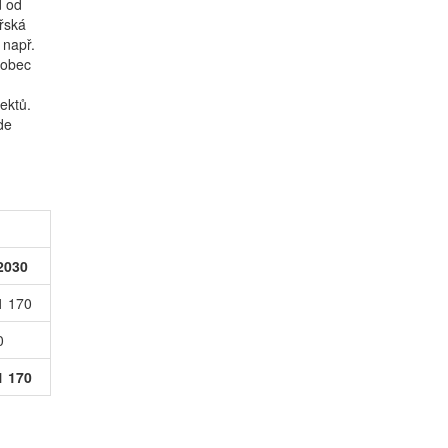
d od
řská
 např.
 obec
ektů.
de
2030
1 170
0
1 170