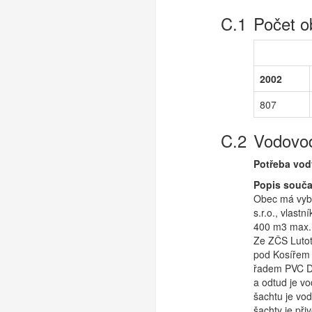
Počet o
2002
807
Vodovod
Potřeba vod
Popis souč
Obec má vybu
s.r.o., vlas
400 m3 max.h
Ze ZČS Lutot
pod Kosířem 
řadem PVC DN
a odtud je v
šachtu je vo
šachty je př