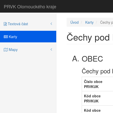
PRVK Olomouckého kraje
Úvod
Karty
Čechy p
Textová část
Čechy pod 
Karty
Mapy
OBEC
Čechy pod 
Číslo obce
PRVKUK
Kód obce
PRVKUK
Kód obce