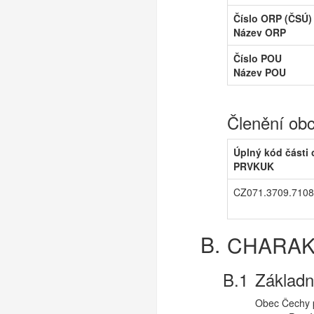
Číslo ORP (ČSÚ)
Název ORP
Číslo POU
Název POU
Členění ob
Úplný kód části
PRVKUK
CZ071.3709.7108
CHARAK
Základn
Obec Čechy p