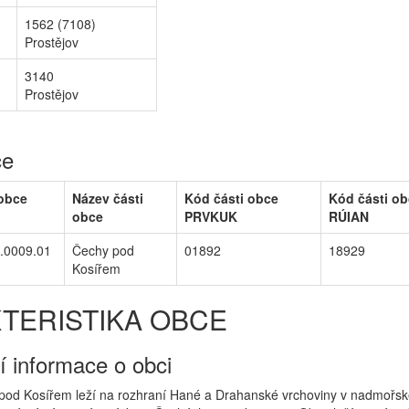
1562 (7108)
Prostějov
3140
Prostějov
ce
 obce
Název části
Kód části obce
Kód části o
obce
PRVKUK
RÚIAN
.0009.01
Čechy pod
01892
18929
Kosířem
TERISTIKA OBCE
í informace o obci
od Kosířem leží na rozhraní Hané a Drahanské vrchoviny v nadmořsk