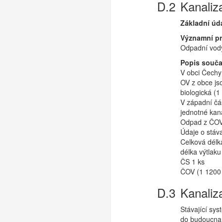
Kanaliz
Základní úd
Významní p
Odpadní vody
Popis souča
V obci Čechy
OV z obce js
biologická (1
V západní čás
jednotné kan
Odpad z ČOV 
Údaje o stáva
Celková délk
délka výtlak
ČS 1 ks
ČOV (1 1200
Kanaliz
Stávající sy
do budoucna