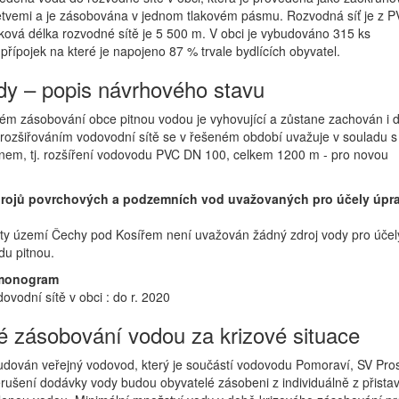
tvemi a je zásobována v jednom tlakovém pásmu. Rozvodná síť je z 
lková délka rozvodné sítě je 5 500 m. V obci je vybudováno 315 ks
řípojek na které je napojeno 87 % trvale bydlících obyvatel.
y – popis návrhového stavu
stém zásobování obce pitnou vodou je vyhovující a zůstane zachován i 
rozšiřováním vodovodní sítě se v řešeném období uvažuje v souladu s
em, tj. rozšíření vodovodu PVC DN 100, celkem 1200 m - pro novou
rojů povrchových a podzemních vod uvažovaných pro účely úpr
lity území Čechy pod Kosířem není uvažován žádný zdroj vody pro účel
du pitnou.
monogram
ovodní sítě v obci : do r. 2020
 zásobování vodou za krizové situace
budován veřejný vodovod, který je součástí vodovodu Pomoraví, SV Pros
erušení dodávky vody budou obyvatelé zásobeni z individuálně z přista