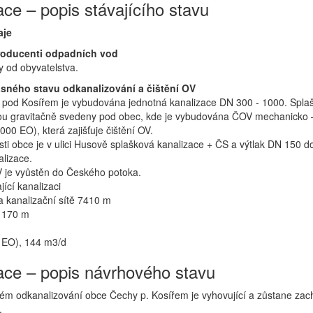
ace – popis stávajícího stavu
aje
roducenti odpadních vod
 od obyvatelstva.
sného stavu odkanalizování a čištění OV
 pod Kosířem je vybudována jednotná kanalizace DN 300 - 1000. Spla
ou gravitačně svedeny pod obec, kde je vybudována ČOV mechanicko 
 000 EO), která zajišťuje čištění OV.
ti obce je v ulici Husově splašková kanalizace + ČS a výtlak DN 150 d
alizace.
je vyůstěn do Českého potoka.
jící kanalizaci
a kanalizační sítě 7410 m
u 170 m
 EO), 144 m3/d
ace – popis návrhového stavu
stém odkanalizování obce Čechy p. Kosířem je vyhovující a zůstane zac
.