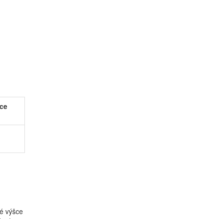
bce
é výšce