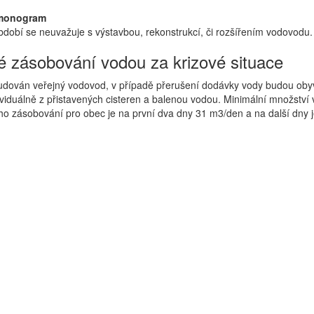
monogram
dobí se neuvažuje s výstavbou, rekonstrukcí, či rozšířením vodovodu.
 zásobování vodou za krizové situace
budován veřejný vodovod, v případě přerušení dodávky vody budou oby
ividuálně z přistavených cisteren a balenou vodou. Minimální množství 
ho zásobování pro obec je na první dva dny 31 m3/den a na další dny j