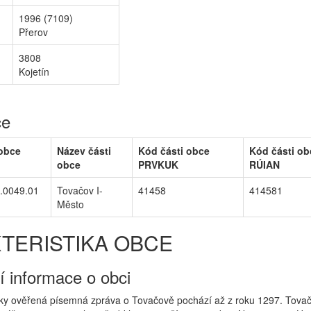
1996 (7109)
Přerov
3808
Kojetín
ce
 obce
Název části
Kód části obce
Kód části ob
obce
PRVKUK
RÚIAN
.0049.01
Tovačov I-
41458
414581
Město
TERISTIKA OBCE
í informace o obci
icky ověřená písemná zpráva o Tovačově pochází až z roku 1297. Tovač