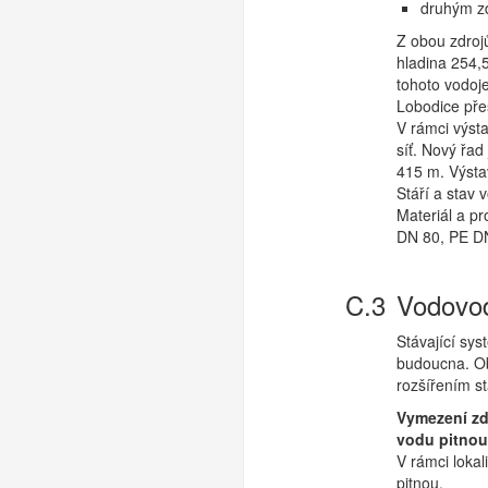
druhým zd
Z obou zdroj
hladina 254,
tohoto vodoj
Lobodice přes
V rámci výst
síť. Nový řad
415 m. Výsta
Stáří a stav
Materiál a pr
DN 80, PE D
Vodovod
Stávající sy
budoucna. Ob
rozšířením s
Vymezení zd
vodu pitnou
V rámci loka
pitnou.