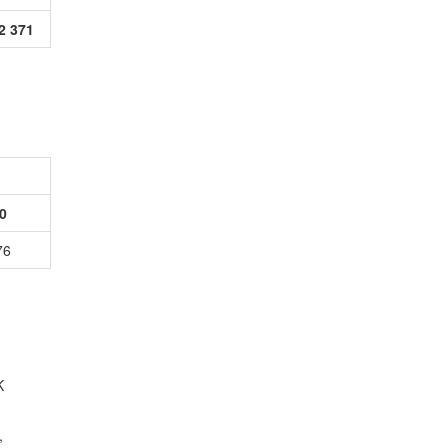
2 371
0
76
K
,