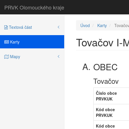
PRVK Olomouckého kraje
Úvod
Karty
Tovačov
Textová část
Tovačov I-
Karty
Mapy
OBEC
Tovačov
Číslo obce
PRVKUK
Kód obce
PRVKUK
Kód obce