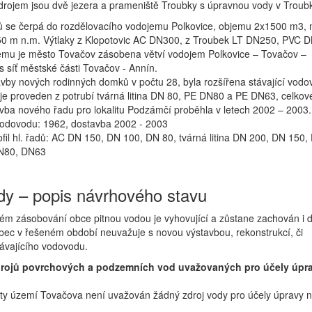
rojem jsou dvě jezera a prameniště Troubky s úpravnou vody v Troub
ů se čerpá do rozdělovacího vodojemu Polkovice, objemu 2x1500 m3, 
50 m n.m. Výtlaky z Klopotovic AC DN300, z Troubek LT DN250, PVC 
emu je město Tovačov zásobena větví vodojem Polkovice – Tovačov –
 síť městské části Tovačov - Annín.
avby nových rodinných domků v počtu 28, byla rozšířena stávající vodo
 je proveden z potrubí tvárná litina DN 80, PE DN80 a PE DN63, celkov
vba nového řadu pro lokalitu Podzámčí proběhla v letech 2002 – 2003.
 vodovodu: 1962, dostavba 2002 - 2003
ofil hl. řadů: AC DN 150, DN 100, DN 80, tvárná litina DN 200, DN 150,
N80, DN63
y – popis návrhového stavu
stém zásobování obce pitnou vodou je vyhovující a zůstane zachován i 
ec v řešeném období neuvažuje s novou výstavbou, rekonstrukcí, či
távajícího vodovodu.
rojů povrchových a podzemních vod uvažovaných pro účely úpr
lity území Tovačova není uvažován žádný zdroj vody pro účely úpravy 