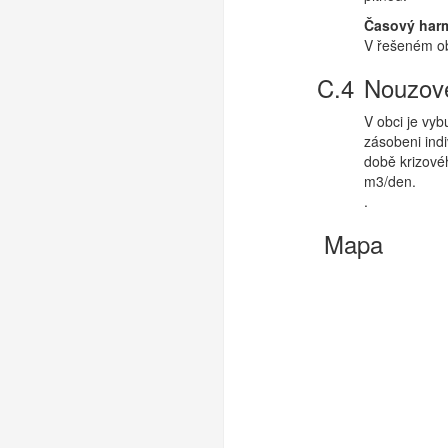
Časový har
V řešeném ob
Nouzové
V obci je vy
zásobeni ind
době krizové
m3/den.
.
Mapa