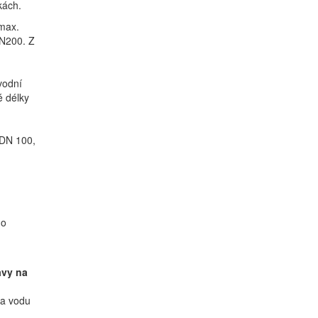
kách.
max.
DN200. Z
vodní
é délky
 DN 100,
do
avy na
na vodu