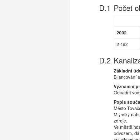
Počet o
2002
2 492
Kanaliz
Základní úd
Bilancování 
Významní p
Odpadní vody
Popis souča
Město Tovačo
Mlýnský náho
zdroje.
Ve městě hos
odvozem, dál
splaškové od