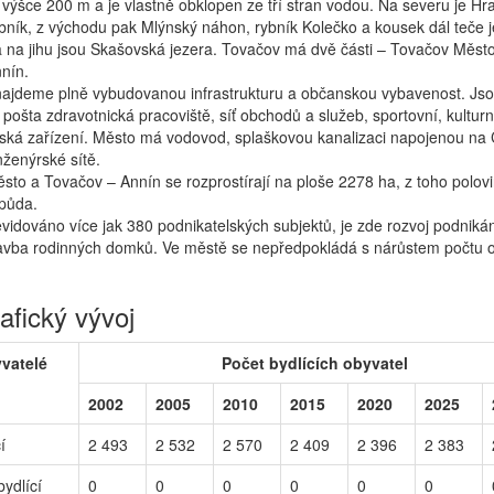
výšce 200 m a je vlastně obklopen ze tří stran vodou. Na severu je Hr
bník, z východu pak Mlýnský náhon, rybník Kolečko a kousek dál teče j
 na jihu jsou Skašovská jezera. Tovačov má dvě části – Tovačov Měst
nín.
ajdeme plně vybudovanou infrastrukturu a občanskou vybavenost. Js
, pošta zdravotnická pracoviště, síť obchodů a služeb, sportovní, kulturn
ská zařízení. Město má vodovod, splaškovou kanalizaci napojenou na
inženýrské sítě.
to a Tovačov – Annín se rozprostírají na ploše 2278 ha, z toho polovi
půda.
vidováno více jak 380 podnikatelských subjektů, je zde rozvoj podnikán
tavba rodinných domků. Ve městě se nepředpokládá s nárůstem počtu o
fický vývoj
yvatelé
Počet bydlících obyvatel
2002
2005
2010
2015
2020
2025
í
2 493
2 532
2 570
2 409
2 396
2 383
ydlící
0
0
0
0
0
0