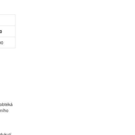
0
00
 obtéká
dního
dukují.