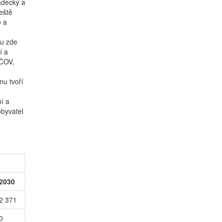
adecký a
eště
o a
ou zde
í a
 ČOV,
nu tvoří
í a
byvatel
2030
2 371
0