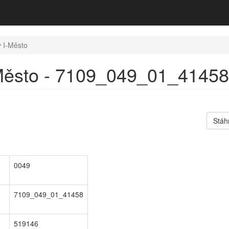
 I-Město
Město - 7109_049_01_41458 -
Stáh
0049
7109_049_01_41458
519146