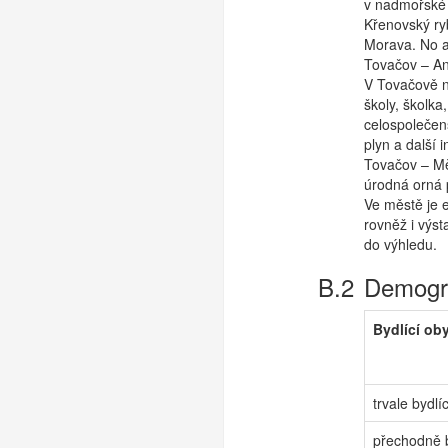
v nadmořské 
Křenovský ry
Morava. No a
Tovačov – An
V Tovačově n
školy, školka
celospolečen
plyn a další 
Tovačov – Měs
úrodná orná 
Ve městě je e
rovněž i výs
do výhledu.
Demogra
Bydlící ob
trvale bydlíc
přechodně b