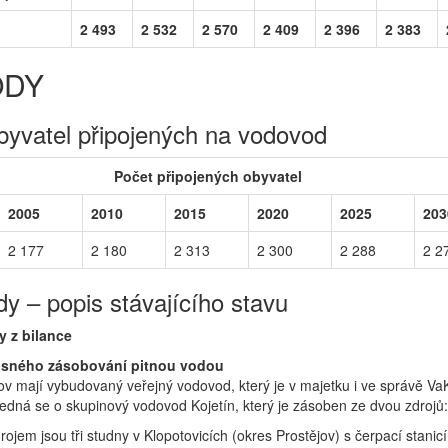
2 493
2 532
2 570
2 409
2 396
2 383
ODY
byvatel připojených na vodovod
Počet připojených obyvatel
2005
2010
2015
2020
2025
203
2 177
2 180
2 313
2 300
2 288
2 2
y – popis stávajícího stavu
y z bilance
asného zásobování pitnou vodou
v mají vybudovaný veřejný vodovod, který je v majetku i ve správě Va
Jedná se o skupinový vodovod Kojetín, který je zásoben ze dvou zdrojů:
ojem jsou tři studny v Klopotovicích (okres Prostějov) s čerpací stanicí