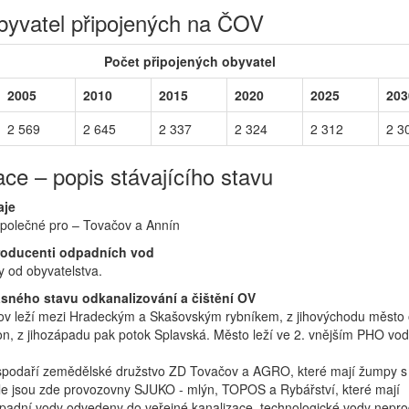
byvatel připojených na ČOV
Počet připojených obyvatel
2005
2010
2015
2020
2025
203
2 569
2 645
2 337
2 324
2 312
2 3
ace – popis stávajícího stavu
aje
společné pro – Tovačov a Annín
roducenti odpadních vod
 od obyvatelstva.
sného stavu odkanalizování a čištění OV
v leží mezi Hradeckým a Skašovským rybníkem, z jihovýchodu město
n, z jihozápadu pak potok Splavská. Město leží ve 2. vnějším PHO vo
podaří zemědělské družstvo ZD Tovačov a AGRO, které mají žumpy s
e jsou zde provozovny SJUKO - mlýn, TOPOS a Rybářství, které mají
padní vody odvedeny do veřejné kanalizace, technologické vody nepro