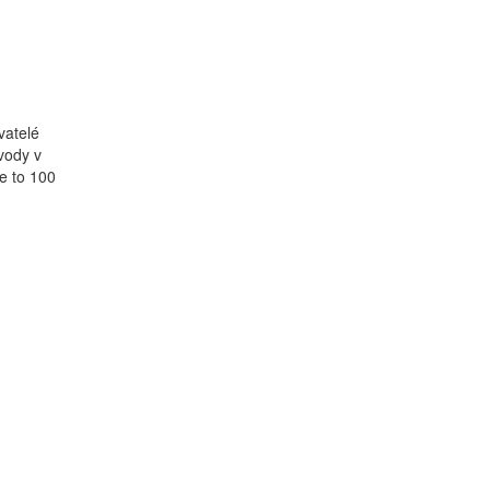
vatelé
vody v
e to 100