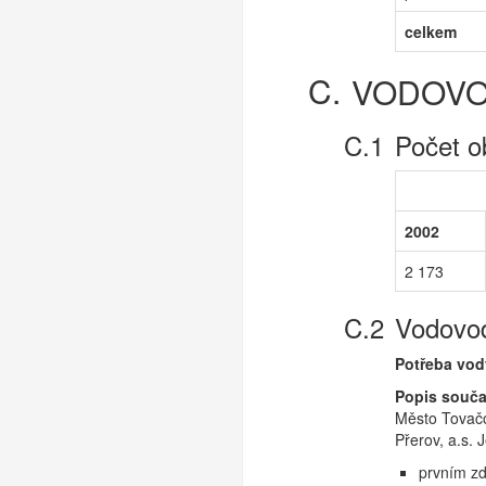
celkem
VODOV
Počet o
2002
2 173
Vodovod
Potřeba vod
Popis souč
Město Tovačo
Přerov, a.s. 
prvním zdr