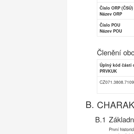
Číslo ORP (ČSÚ)
Název ORP
Číslo POU
Název POU
Členění ob
Úplný kód části
PRVKUK
CZ071.3808.7109
CHARAK
Základn
První histor