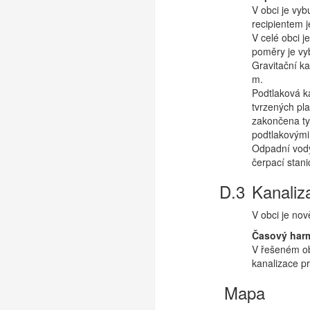
V obci je vy
recipientem 
V celé obci 
poměry je vy
Gravitační k
m.
Podtlaková k
tvrzených pla
zakončena ty
podtlakovými
Odpadní vody
čerpací stan
Kanaliz
V obci je nov
Časový har
V řešeném ob
kanalizace p
Mapa