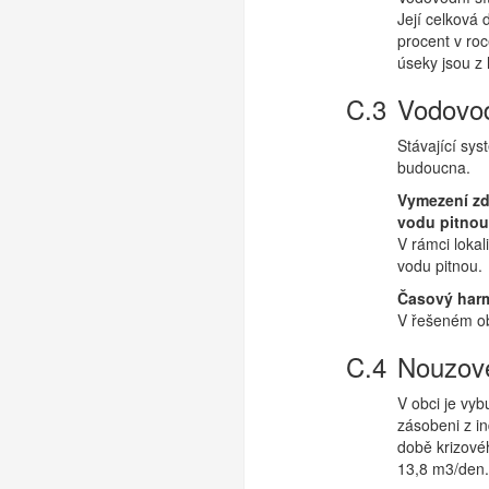
Její celková 
procent v ro
úseky jsou z 
Vodovod
Stávající sy
budoucna.
Vymezení zd
vodu pitnou
V rámci loka
vodu pitnou.
Časový har
V řešeném ob
Nouzové
V obci je vy
zásobeni z in
době krizové
13,8 m3/den.