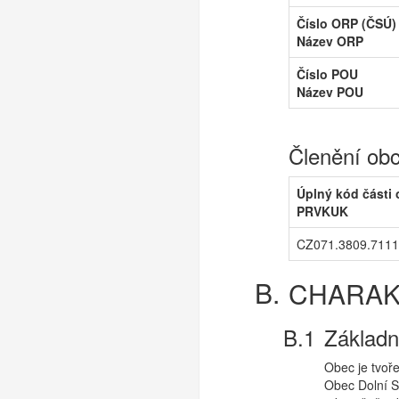
Číslo ORP (ČSÚ)
Název ORP
Číslo POU
Název POU
Členění ob
Úplný kód části
PRVKUK
CZ071.3809.7111
CHARAK
Základn
Obec je tvoře
Obec Dolní S