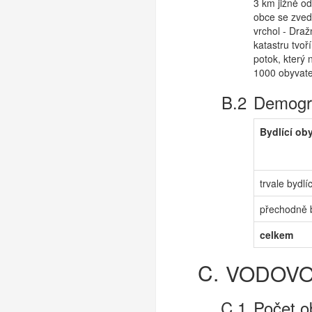
3 km jižně o
obce se zveda
vrchol - Draž
katastru tvo
potok, který 
1000 obyvate
Demogra
Bydlící ob
trvale bydlíc
přechodně b
celkem
VODOV
Počet o