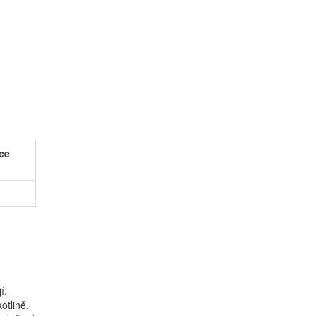
ce
í.
otlině,