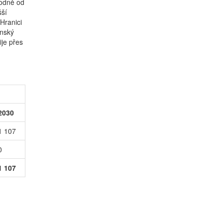
hodně od
šší
Hranici
ínský
ije přes
2030
1 107
0
1 107