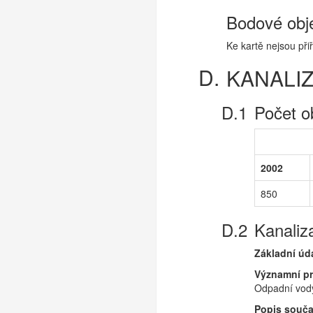
Bodové obj
Ke kartě nejsou př
KANALI
Počet o
2002
850
Kanaliz
Základní úd
Významní p
Odpadní vody
Popis souča