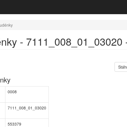
tudénky
énky - 7111_008_01_03020 -
Stáh
énky
0008
7111_008_01_03020
553379