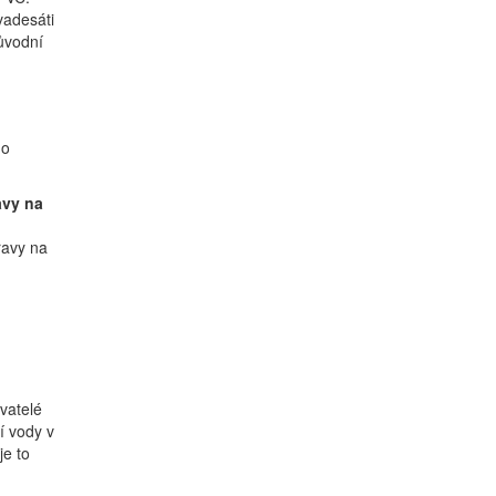
vadesáti
ůvodní
do
avy na
ravy na
vatelé
í vody v
je to