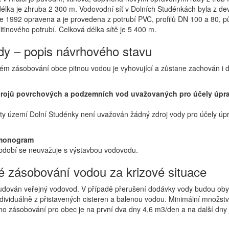
délka je zhruba 2 300 m. Vodovodní síť v Dolních Studénkách byla z de
ce 1992 opravena a je provedena z potrubí PVC, profilů DN 100 a 80, p
litinového potrubí. Celková délka sítě je 5 400 m.
y – popis návrhového stavu
stém zásobování obce pitnou vodou je vyhovující a zůstane zachován i 
rojů povrchových a podzemních vod uvažovaných pro účely úpr
lity území Dolní Studénky není uvažován žádný zdroj vody pro účely úp
monogram
dobí se neuvažuje s výstavbou vodovodu.
 zásobování vodou za krizové situace
budován veřejný vodovod. V případě přerušení dodávky vody budou oby
dividuálně z přistavených cisteren a balenou vodou. Minimální množstv
ho zásobování pro obec je na první dva dny 4,6 m3/den a na další dny 