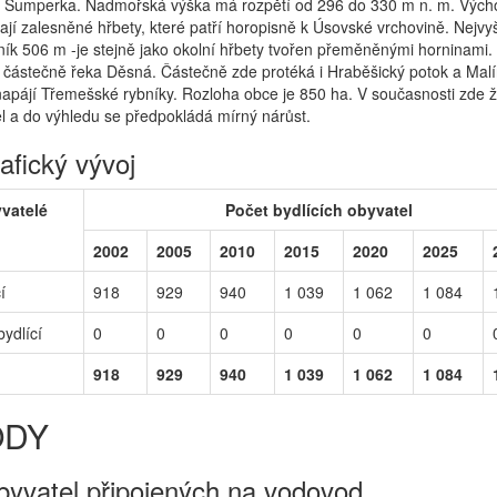
d Šumperka. Nadmořská výška má rozpětí od 296 do 330 m n. m. Výc
jí zalesněné hřbety, které patří horopisně k Úsovské vrchovině. Nejvy
ník 506 m -je stejně jako okolní hřbety tvořen přeměněnými horninami. 
ří částečně řeka Děsná. Částečně zde protéká i Hraběšický potok a Mal
napájí Třemešské rybníky. Rozloha obce je 850 ha. V současnosti zde ž
l a do výhledu se předpokládá mírný nárůst.
fický vývoj
yvatelé
Počet bydlících obyvatel
2002
2005
2010
2015
2020
2025
í
918
929
940
1 039
1 062
1 084
ydlící
0
0
0
0
0
0
918
929
940
1 039
1 062
1 084
ODY
byvatel připojených na vodovod