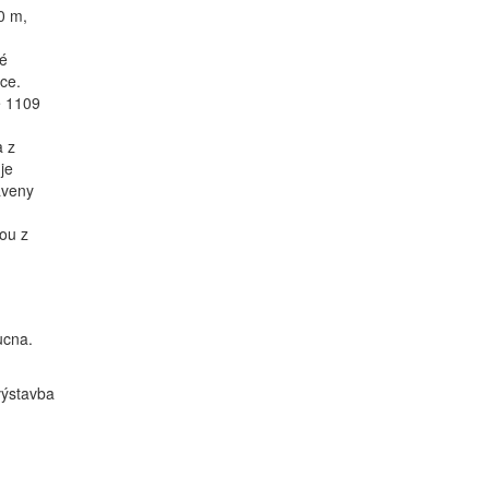
0 m,
vé
ce.
e 1109
a z
je
aveny
ou z
ucna.
výstavba