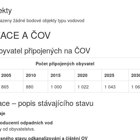
ekty
iřazeny žádné bodové objekty typu vodovod
ZACE A ČOV
byvatel připojených na ČOV
Počet připojených obyvatel
2005
2010
2015
2020
2025
203
865
880
1 000
1 022
1 043
1 0
ace – popis stávajícího stavu
aje
roducenti odpadních vod
 od obyvatelstva.
sného stavu odkanalizování a čištění OV