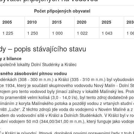
Počet připojených obyvatel
2005
2010
2015
2020
2025
203
1 225
1 250
1 000
1 022
1 043
1 0
y – popis stávajícího stavu
y z bilance
polečně lokality Dolní Studénky a Králec
asného zásobování pitnou vodou
udénkách (308 - 300 m n.m.) a Králci (335 - 310 m n.m.) byl vybudován
ce 1934, který je součástí skupinového vodovodu Nový Malín - Dolní S
jem pro tento vodovod byly jímací zářezy v lokalitě Malínský les. Pro
to prameniště velmi kolísá (3,0 - 14,0 l/s), byl tento zdroj dodatečně po
ímáním z koryta Malínského potoka a později vodou z vrtaných studní 
išti „Luže“. Z těchto zdrojů jde voda do vodojemů v Novém Malíně a z 
adem do vodovodní sítě v Králci a Dolních Studénkách. V Králci byl v r
ubní vodojem 50 m3 (344,00/341,00 m n.m.), který funguje jako vodoj
.
 v Králci je původní, litinová, doplněná novými opravenými řady z trub