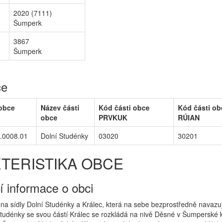
2020 (7111)
Šumperk
3867
Šumperk
ce
 obce
Název části
Kód části obce
Kód části ob
obce
PRVKUK
RÚIAN
.0008.01
Dolní Studénky
03020
30201
TERISTIKA OBCE
í informace o obci
na sídly Dolní Studénky a Králec, která na sebe bezprostředně navazuj
tudénky se svou částí Králec se rozkládá na nivě Děsné v Šumperské k