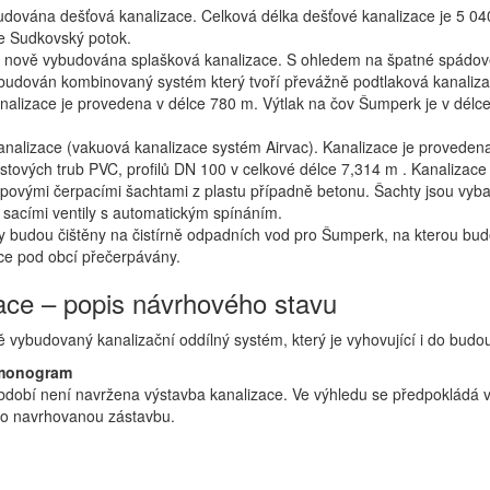
budována dešťová kanalizace. Celková délka dešťové kanalizace je 5 04
je Sudkovský potok.
je nově vybudována splašková kanalizace. S ohledem na špatné spádo
budován kombinovaný systém který tvoří převážně podtlaková kanaliza
analizace je provedena v délce 780 m. Výtlak na čov Šumperk je v délc
analizace (vakuová kanalizace systém Airvac). Kanalizace je proveden
stových trub PVC, profilů DN 100 v celkové délce 7,314 m . Kanalizace 
povými čerpacími šachtami z plastu případně betonu. Šachty jsou vyb
 sacími ventily s automatickým spínáním.
 budou čištěny na čistírně odpadních vod pro Šumperk, na kterou bud
ice pod obcí přečerpávány.
ace – popis návrhového stavu
ě vybudovaný kanalizační oddílný systém, který je vyhovující i do budo
monogram
dobí není navržena výstavba kanalizace. Ve výhledu se předpokládá 
ro navrhovanou zástavbu.