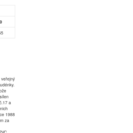
0
65
 veřejný
tudénky.
tože
sílen
č.17 a
nich
oce 1988
em za
 PVC.