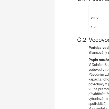
2002
1 200
Vodovod
Potřeba vod
Bilancovány s
Popis souč
V Dolních St
vodovod v ro
Původním zdro
kapacita toho
povrchovým j
20 na pramen
přiváděcím ř
vybudován tr
spotřebištěm
Vodovodní síť