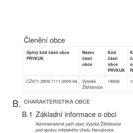
Členění obce
Úplný kód části obce
Název
Kód
K
PRVKUK
části
části
č
obce
obce
o
PRVKUK
R
CZ071.3809.7111.0009.04
Vysoké
18836
1
Žibřidovice
CHARAKTERISTIKA OBCE
Základní informace o obci
Administrativně patří obec Vysoké Žibřidovice
pod správu městského úřadu Hanušovice.