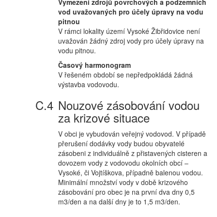
Vymezení zdrojů povrchových a podzemních
vod uvažovaných pro účely úpravy na vodu
pitnou
V rámci lokality území Vysoké Žibřidovice není
uvažován žádný zdroj vody pro účely úpravy na
vodu pitnou.
Časový harmonogram
V řešeném období se nepředpokládá žádná
výstavba vodovodu.
Nouzové zásobování vodou
za krizové situace
V obci je vybudován veřejný vodovod. V případě
přerušení dodávky vody budou obyvatelé
zásobeni z individuálně z přistavených cisteren a
dovozem vody z vodovodu okolních obcí –
Vysoké, či Vojtíškova, případně balenou vodou.
Minimální množství vody v době krizového
zásobování pro obec je na první dva dny 0,5
m3/den a na další dny je to 1,5 m3/den.