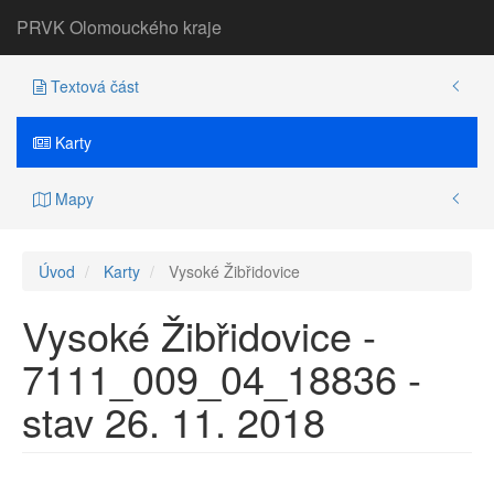
PRVK Olomouckého kraje
Textová část
Karty
Mapy
Úvod
Karty
Vysoké Žibřidovice
Vysoké Žibřidovice -
7111_009_04_18836 -
stav 26. 11. 2018