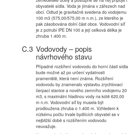
zemědělské účely a postupně se na něj připojili i
obyvatelé sídla. Voda je jímána v zářezech nad
obcí. Odtud je gravitačně svedena do vodojemu
100 m3 (575,00/575,00 m n.m.), ze kterého je
pak zásobována dolní část obce. Vodovodní síť
je z potrubí lPE DN 100 a její celková délka je
zhruba 1.400 m.
Vodovody – popis
návrhového stavu
Případné rozšíření vodovodu do horní části sídla
bude možné až po určení vydatnosti
prameniště, která není známa. Rozšíření
vodovodu by znamenalo výstavbu zrychlovací
čerpací stanice a nového zemního vodojemu 20
m3, s maximální hladinou vody na kótě 620,00
m n.m. Vodovodní síť by musela být
prodloužena zhruba o 1.400 m. Vzhledem k
nízkému počtu trvale bydlících obyvatel se v
nejbližší době s rozšířením vodovodu
neuvažuje.