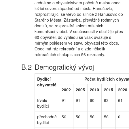
Jedná se o obyvatelstvem početně malou obec
ležící severozápadně od města Hanušovic,
rozprostírající se vlevo od silnice z Hanušovic do
Starého Města. Zástavba, převážně rodinných
domků, se rozprostírá kolem místních
komunikací v obci. V současnosti v obci žije přes
60 obyvatel, do výhledu se však uvažuje s
mírným poklesem ve stavu obyvatel této obce.
Obec má ráz rekreační a e zde několik
rekreačních chalup s cca 56 rekreanty.
Demografický vývoj
Bydlící
Počet bydlících obyvat
obyvatelé
2002
2005
2010
2015
2020
trvale
91
91
90
63
61
bydlící
přechodně
56
56
56
56
0
bydlící