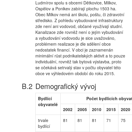
Ludmírov spolu s obcemi Dětkovice, Milkov,
Ospělov a Ponikev zabírají plochu 1503 ha.
Obec Milkov nemá ani školu, poštu, či zdravotní
středisko. Z pohledu vybudované infrastruktury
zde není ani vodovod, občané využívají studní.
Kanalizace zde rovněž není o jejím vybudování
a vybudování vodovodu je sice uvažováno,
problémem realizace je dle sdělení obce
nedostatek financí. V obci je zaznamenán
minimální růst podnikatelských aktivit a to pouze
individuální, rovněž tak bytová výstavba, proto
se očekává setrvalý stav v počtu obyvatel této
obce ve výhledovém období do roku 2015.
Demografický vývoj
Bydlící
Počet bydlících obyvat
obyvatelé
2002
2005
2010
2015
2020
trvale
81
81
81
71
75
bydlící