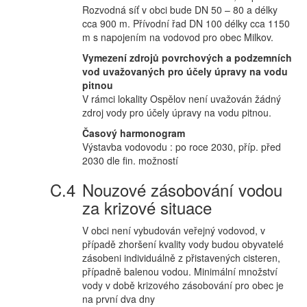
Rozvodná síť v obci bude DN 50 – 80 a délky
cca 900 m. Přívodní řad DN 100 délky cca 1150
m s napojením na vodovod pro obec Milkov.
Vymezení zdrojů povrchových a podzemních
vod uvažovaných pro účely úpravy na vodu
pitnou
V rámci lokality Ospělov není uvažován žádný
zdroj vody pro účely úpravy na vodu pitnou.
Časový harmonogram
Výstavba vodovodu : po roce 2030, příp. před
2030 dle fin. možností
Nouzové zásobování vodou
za krizové situace
V obci není vybudován veřejný vodovod, v
případě zhoršení kvality vody budou obyvatelé
zásobeni individuálně z přistavených cisteren,
případně balenou vodou. Minimální množství
vody v době krizového zásobování pro obec je
na první dva dny