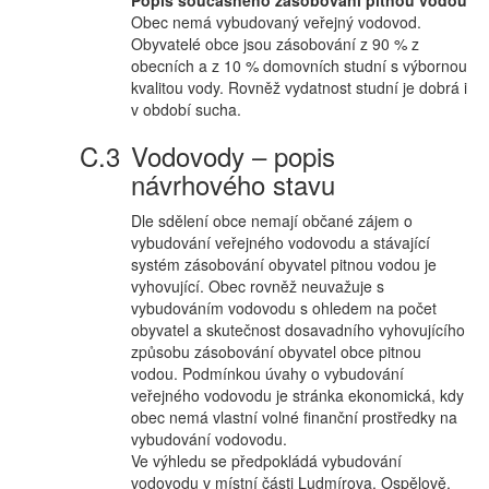
Popis současného zásobování pitnou vodou
Obec nemá vybudovaný veřejný vodovod.
Obyvatelé obce jsou zásobování z 90 % z
obecních a z 10 % domovních studní s výbornou
kvalitou vody. Rovněž vydatnost studní je dobrá i
v období sucha.
Vodovody – popis
návrhového stavu
Dle sdělení obce nemají občané zájem o
vybudování veřejného vodovodu a stávající
systém zásobování obyvatel pitnou vodou je
vyhovující. Obec rovněž neuvažuje s
vybudováním vodovodu s ohledem na počet
obyvatel a skutečnost dosavadního vyhovujícího
způsobu zásobování obyvatel obce pitnou
vodou. Podmínkou úvahy o vybudování
veřejného vodovodu je stránka ekonomická, kdy
obec nemá vlastní volné finanční prostředky na
vybudování vodovodu.
Ve výhledu se předpokládá vybudování
vodovodu v místní části Ludmírova, Ospělově.