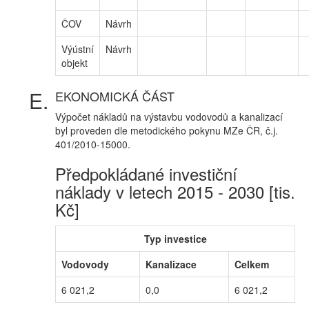
ČOV
Návrh
Výústní
Návrh
objekt
EKONOMICKÁ ČÁST
Výpočet nákladů na výstavbu vodovodů a kanalizací
byl proveden dle metodického pokynu MZe ČR, č.j.
401/2010-15000.
Předpokládané investiční
náklady v letech 2015 - 2030 [tis.
Kč]
Typ investice
Vodovody
Kanalizace
Celkem
6 021,2
0,0
6 021,2