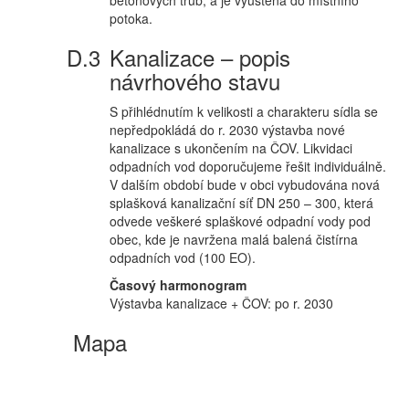
betonových trub, a je vyústěna do místního
potoka.
Kanalizace – popis
návrhového stavu
S přihlédnutím k velikosti a charakteru sídla se
nepředpokládá do r. 2030 výstavba nové
kanalizace s ukončením na ČOV. Likvidaci
odpadních vod doporučujeme řešit individuálně.
V dalším období bude v obci vybudována nová
splašková kanalizační síť DN 250 – 300, která
odvede veškeré splaškové odpadní vody pod
obec, kde je navržena malá balená čistírna
odpadních vod (100 EO).
Časový harmonogram
Výstavba kanalizace + ČOV: po r. 2030
Mapa