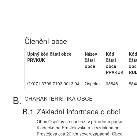
Členění obce
Úplný kód části obce
Název
Kód
Kó
PRVKUK
části
části
část
obce
obce
obc
PRVKUK
RÚI
CZ071.3709.7103.0013.04
Ospělov
08848
884
CHARAKTERISTIKA OBCE
Základní informace o obci
Obec Ospělov se nachází v přírodním parku
Kladecko na Prostějovsku a je vzdálena od
Prostějova cca 26 km severozápadně. Obec