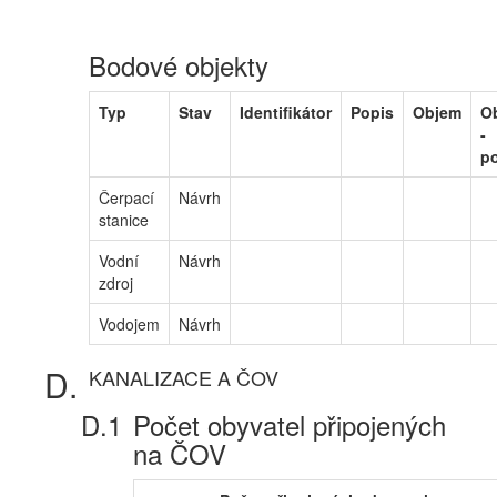
Bodové objekty
Typ
Stav
Identifikátor
Popis
Objem
O
-
p
Čerpací
Návrh
stanice
Vodní
Návrh
zdroj
Vodojem
Návrh
KANALIZACE A ČOV
Počet obyvatel připojených
na ČOV