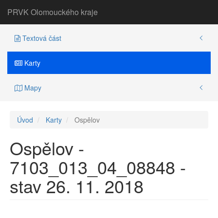
PRVK Olomouckého kraje
Textová část
Karty
Mapy
Úvod
Karty
Ospělov
Ospělov -
7103_013_04_08848 -
stav 26. 11. 2018